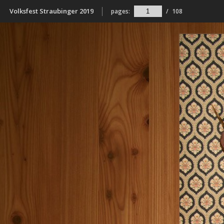
Volksfest Straubinger 2019
pages:
/
108