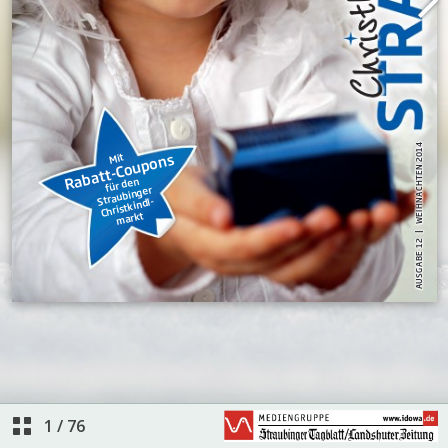
1
/
76