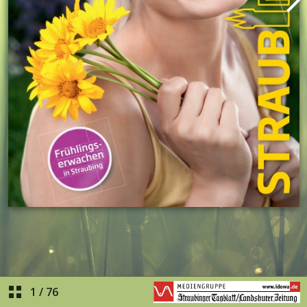
1
/
76