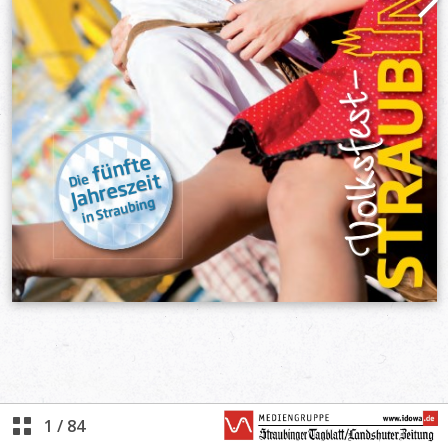
1
/
84